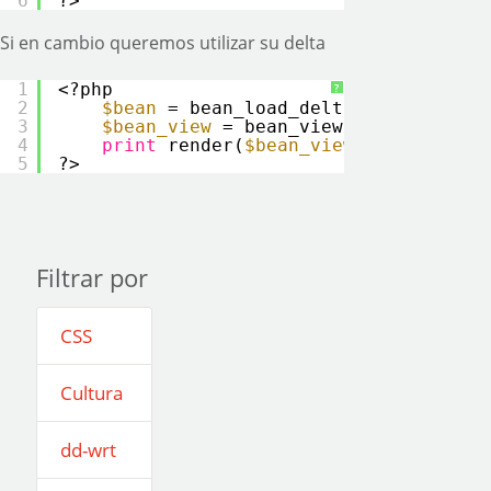
6
?>
Si en cambio queremos utilizar su delta
1
<?php
?
2
$bean
= bean_load_delta(
'valor-delt
3
$bean_view
= bean_view(
$bean
);
4
print
render(
$bean_view
);
5
?>
Filtrar por
CSS
Cultura
dd-wrt