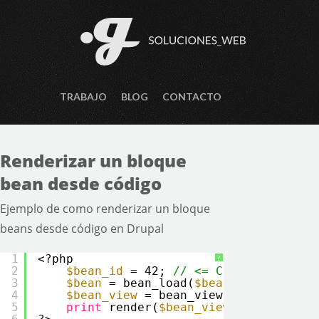
TRABAJO
BLOG
CONTACTO
Renderizar un bloque
bean desde código
Ejemplo de como renderizar un bloque
beans desde código en Drupal
1
<?php
?
2
$bean_id
= 42; 
// <= Cambia esto po
3
$bean
= bean_load(
$bean_id
);
4
$bean_view
= bean_view(
$bean
);
5
print
render(
$bean_view
);