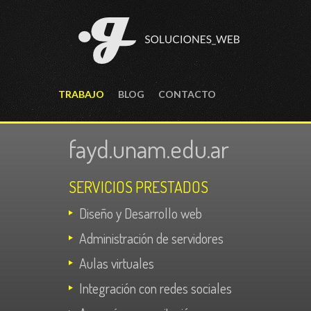
TRABAJO
BLOG
CONTACTO
fayd.unam.edu.ar
SERVICIOS PRESTADOS
Diseño y Desarrollo web
Administración de servidores
Aulas virtuales
Integración con redes sociales